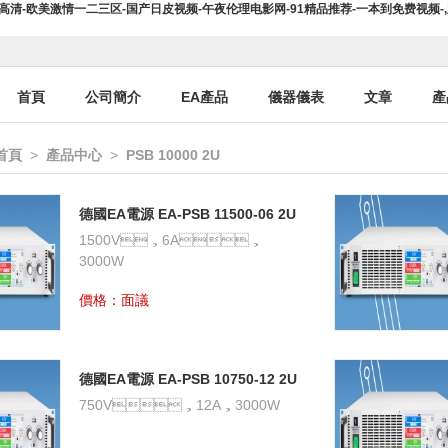
豆高清-欧美激情一二三区-国产日皮视频-午夜伦理电影网-91精品推荐-一本到免费视频
首頁
公司簡介
EA產品
儀器儀表
文章
產
首頁
>
產品中心
>
PSB 10000 2U
德國EA電源 EA-PSB 11500-06 2U
雙向直流電源
1500V，6A，
3000W
價格：面議
德國EA電源 EA-PSB 10750-12 2U
雙向直流電源
750V，12A，3000W