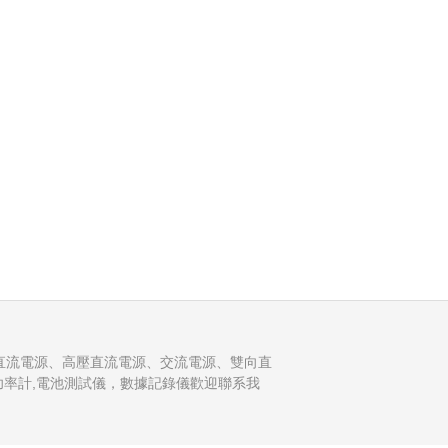
直流電源、高壓直流電源、交流電源、雙向直
析儀，功率計,電池測試儀，數據記錄儀歡迎聯系我