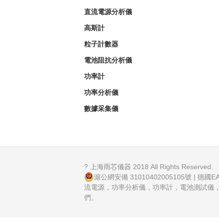
直流電源分析儀
高斯計
粒子計數器
電池阻抗分析儀
功率計
功率分析儀
數據采集儀
? 上海雨芯儀器 2018 All Rights Reserved.
滬公網安備 31010402005105號
| 德國
流電源，功率分析儀，功率計，電
們。