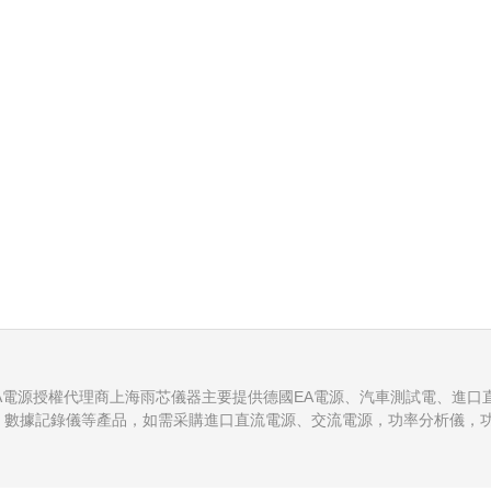
EA電源授權代理商上海雨芯儀器主要提供德國EA電源、汽車測試電、進口
池測試儀，數據記錄儀等產品，如需采購進口直流電源、交流電源，功率分