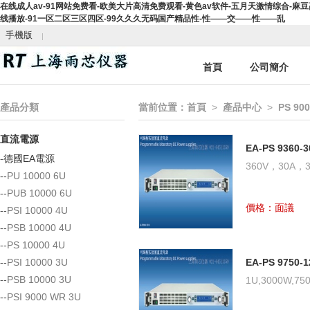
在线成人av-91网站免费看-欧美大片高清免费观看-黄色av软件-五月天激情综合-麻
线播放-91一区二区三区四区-99久久久无码国产精品性-性――交――性――乱
手機版
首頁
公司簡介
產品分類
當前位置：
首頁
>
產品中心
>
PS 900
直流電源
EA-PS 9360
-
德國EA電源
源-上海雨芯儀
360V，30A，
--
PU 10000 6U
--
PUB 10000 6U
價格：面議
--
PSI 10000 4U
--
PSB 10000 4U
--
PS 10000 4U
--
PSI 10000 3U
EA-PS 9750
源-上海雨芯儀
--
PSB 10000 3U
1U,3000W,750
--
PSI 9000 WR 3U